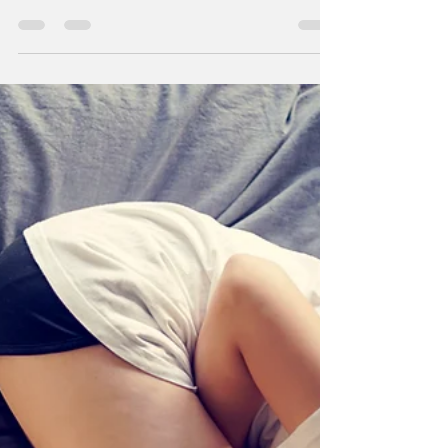
EU JÁ ACREDITEI EM
CINTA MODELADORA!
Há alguns dias eu estava fazendo uma
super faxina no meu guarda-roupas e
achei essa cinta modeladora que me
trouxe diversas lembranças...