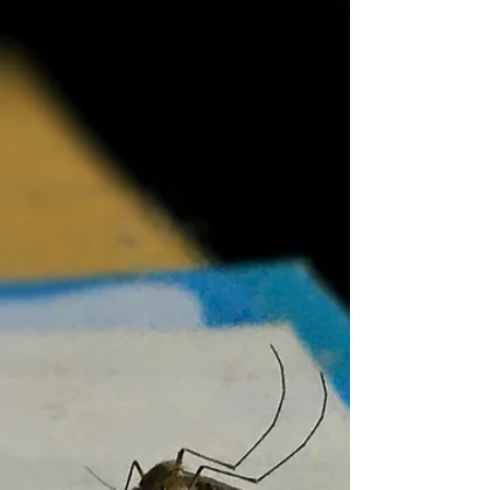
DE OMEPRAZOL!
Você faz o uso de OMEPRAZOL ou
qualquer outro "prazol"? Ele
geralmente é indicado para tratar a dor
de estômago causada por condições
em...