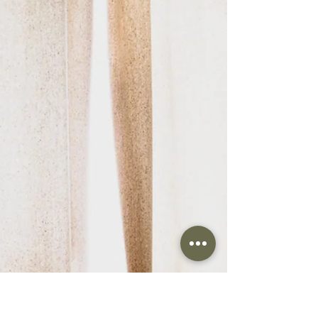
COMO ELIMINAR A
BARRIGA DE BAIACU
Faz dieta, atividade física, mas tem
aquela barriguinha insistente que não
sai "por nada"? Tente isso: 1. Reduza os
alimentos ricos em...