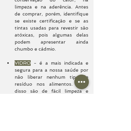
limpeza e na aderência. Antes 
de comprar, porém, identifique 
se existe certificação e se as 
tintas usadas para revestir são 
atóxicas, pois algumas delas 
podem apresentar ainda 
chumbo e cádmio.
VIDRO
 - é a mais indicada e 
segura para a nossa saúde por 
não liberar nenhum tipo de 
resíduo nos alimentos. Além 
disso são de fácil limpeza e 
aquecimento.
Agora que você já sabe disso, veja 
se não está na hora de trocar as 
suas panelas!