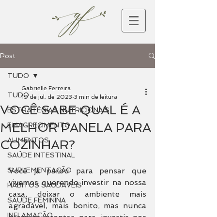
Post
TUDO
Gabrielle Ferreira
TUDO
19 de jul. de 2023
3 min de leitura
VOCÊ SABE QUAL É A
ESTRATÉGIAS NUTRICIONAIS
MELHOR PANELA PARA
EMAGRECIMENTO
ALIMENTOS
COZINHAR?
SAÚDE INTESTINAL
SUPLEMENTAÇÃO
Você já parou para pensar que 
vivemos querendo investir na nossa 
HÁBITOS SAUDÁVEIS
casa, deixar o ambiente mais 
SAÚDE FEMININA
agradável, mais bonito, mas nunca 
INFLAMAÇÃO