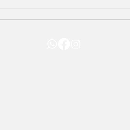
POR QUE VOCÊ FAZ
COM
TANTO EXERCÍCIO E
FLÁ
NÃO EMAGRECE?
DE 
GABRIELLE FERREIRA
Rua Cruzeiro dos Peixotos, 499 - Sala 405
Bairro Aparecida, Uberlândia - MG
gabi_bferreira@hotmail.com
(34) 999393038
Gabrielle Ferreira - 110.296.816-19 | CRN9 15922
Avenida Flávio Ribeiro Coutinho 500, Liv Mall, Sala 709