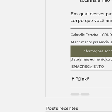
sozinha e não 
Em qual desses pas
corpo que você am
Gabrielle Ferreira - CRN
Atendimento presencial 
Informações sobr
dieta
emagrecimento
cui
EMAGRECIMENTO
Posts recentes