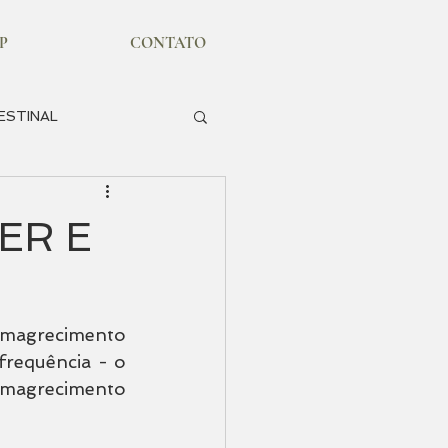
P
CONTATO
ESTINAL
XAMES
ER E
magrecimento 
requência - o 
magrecimento 