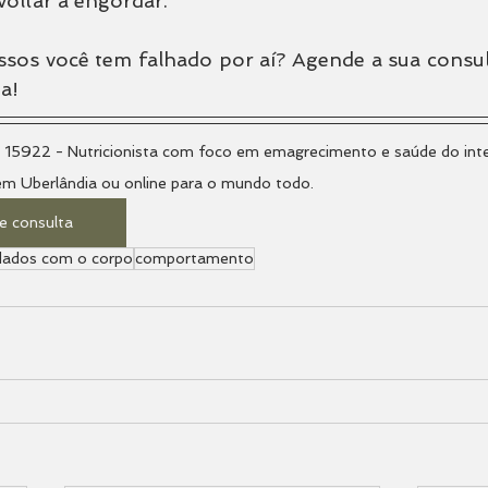
voltar a engordar.
sos você tem falhado por aí? Agende a sua consult
a!
9 15922 - Nutricionista com foco em emagrecimento e saúde do inte
em Uberlândia ou online para o mundo todo.
e consulta
dados com o corpo
comportamento