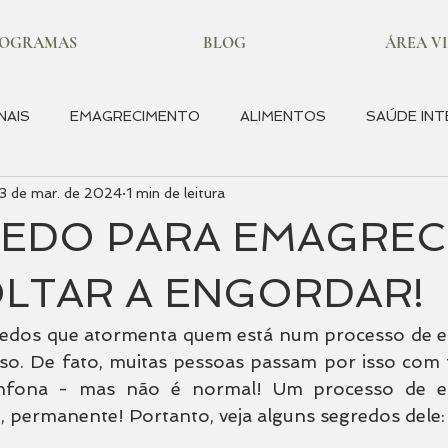
ROGRAMAS
BLOG
ÁREA VI
NAIS
EMAGRECIMENTO
ALIMENTOS
SAÚDE INT
13 de mar. de 2024
1 min de leitura
OS SAUDÁVEIS
SAÚDE FEMININA
INFLAMAÇÃO
E
EDO PARA EMAGREC
LTAR A ENGORDAR!
edos que atormenta quem está num processo de e
so. De fato, muitas pessoas passam por isso com f
anfona - mas não é normal! Um processo de e
, permanente! Portanto, veja alguns segredos dele: