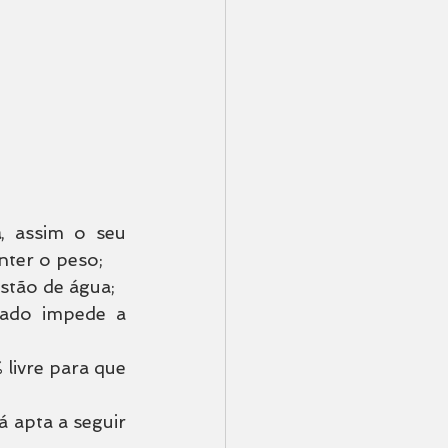
a
, assim o seu 
nter o peso;
estão de água;
rado impede a 
ivre para que 
á apta a seguir 