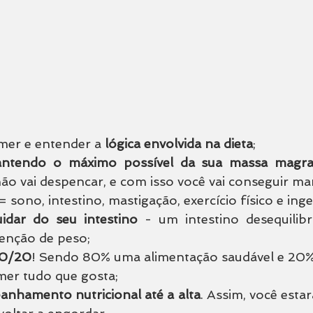
mer e entender a 
lógica envolvida na dieta
;
ntendo o máximo possível da sua massa magr
o vai despencar, e com isso você vai conseguir ma
 = sono, intestino, mastigação, exercício físico e ing
uidar do seu intestino
 - um intestino desequilib
enção de peso; 
80/20
! Sendo 80% uma alimentação saudável e 20% l
mer tudo que gosta;
nhamento nutricional até a alta
. Assim, você estar