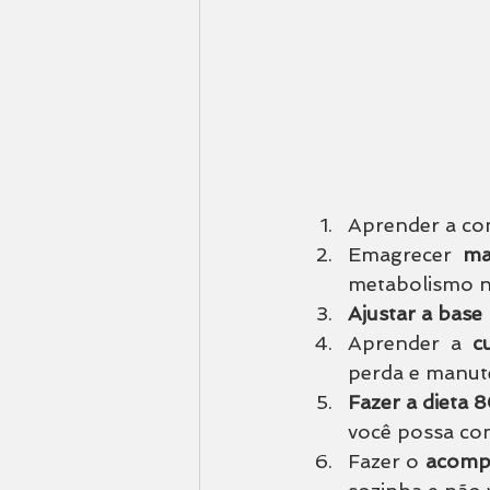
Aprender a co
Emagrecer 
ma
metabolismo nã
Ajustar a base
Aprender a 
c
perda e manut
Fazer a dieta 
você possa co
Fazer o 
acompa