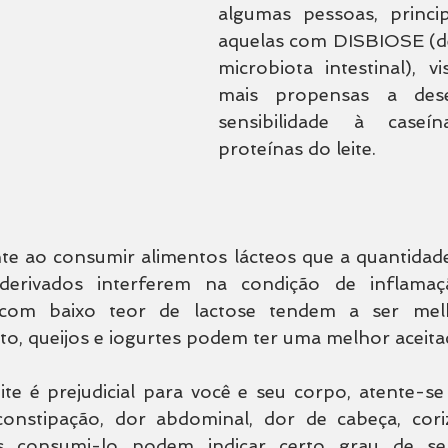
algumas pessoas, princi
aquelas com DISBIOSE (des
microbiota intestinal), v
mais propensas a dese
sensibilidade à caseí
proteínas do leite.
e ao consumir alimentos lácteos que a quantidade 
derivados interferem na condição de inflamaçã
com baixo teor de lactose tendem a ser melh
o, queijos e iogurtes podem ter uma melhor aceita
ite é prejudicial para você e seu corpo, atente-se
 constipação, dor abdominal, dor de cabeça, coriz
 consumi-lo podem indicar certo grau de sens