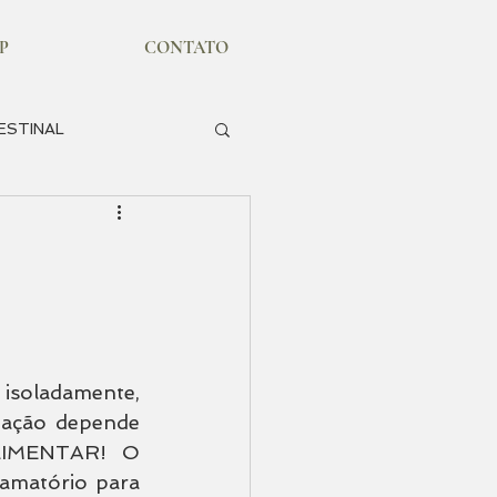
P
CONTATO
ESTINAL
XAMES
soladamente, 
mação depende 
IMENTAR! O 
lamatório para 