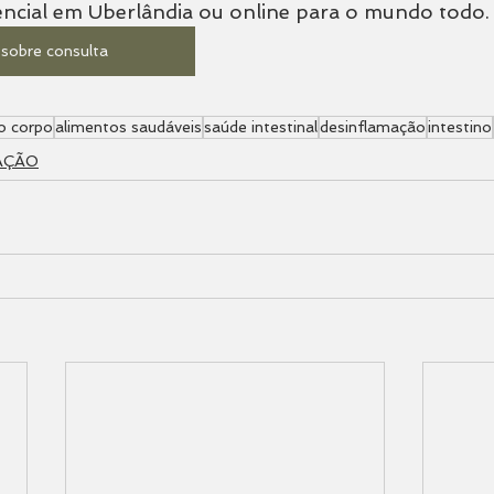
ncial em Uberlândia ou online para o mundo todo.
sobre consulta
o corpo
alimentos saudáveis
saúde intestinal
desinflamação
intestino
AÇÃO