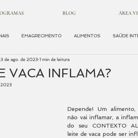
ROGRAMAS
BLOG
ÁREA VI
NAIS
EMAGRECIMENTO
ALIMENTOS
SAÚDE INT
23 de ago. de 2023
1 min de leitura
OS SAUDÁVEIS
SAÚDE FEMININA
INFLAMAÇÃO
E
DE VACA INFLAMA?
e 2023
Depende! Um alimento, i
não vai inflamar, a infla
do seu CONTEXTO AL
leite de vaca pode ser inf