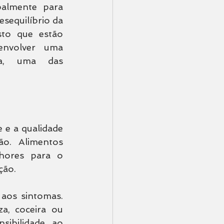
palmente para 
equilíbrio da 
isto que estão 
nvolver uma 
na, uma das 
e a qualidade 
o. Alimentos 
ores para o 
ção.
 aos sintomas. 
a, coceira ou 
ibilidade ao 