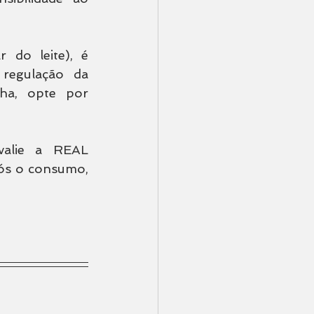
do leite), é 
regulação da 
ha, opte por 
valie a REAL 
s o consumo, 