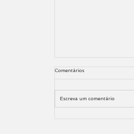
Comentários
Escreva um comentário
SE EU NÃO COMER PÃO
DE MANHÃ, VOU COMER
O QUE?