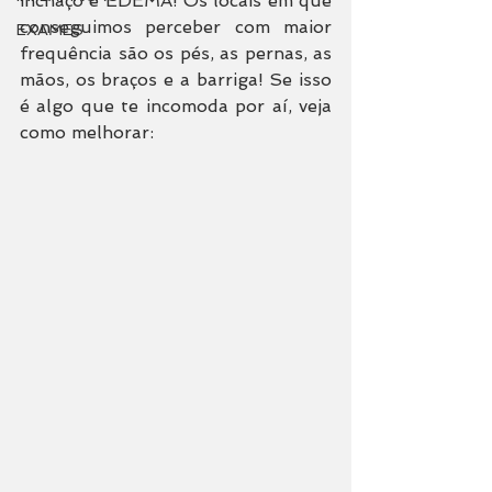
inchaço é EDEMA! Os locais em que 
conseguimos perceber com maior 
EXAMES
frequência são os pés, as pernas, as 
mãos, os braços e a barriga! Se isso 
é algo que te incomoda por aí, veja 
como melhorar: