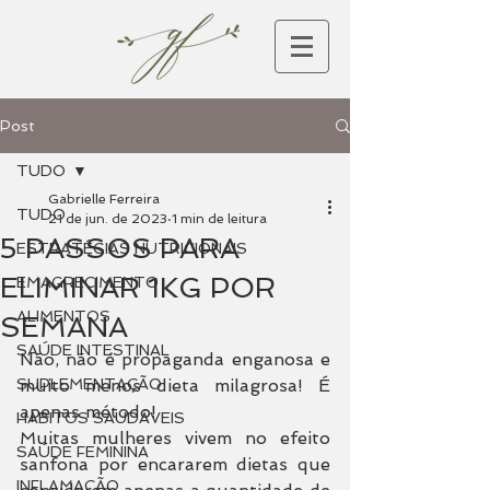
Post
TUDO
Gabrielle Ferreira
TUDO
21 de jun. de 2023
1 min de leitura
5 PASSOS PARA
ESTRATÉGIAS NUTRICIONAIS
ELIMINAR 1KG POR
EMAGRECIMENTO
ALIMENTOS
SEMANA
SAÚDE INTESTINAL
Não, não é propaganda enganosa e 
SUPLEMENTAÇÃO
muito menos dieta milagrosa! É 
apenas método!
HÁBITOS SAUDÁVEIS
Muitas mulheres vivem no efeito 
SAÚDE FEMININA
sanfona por encararem dietas que 
INFLAMAÇÃO