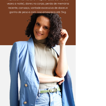
vezes a noite), dores no corpo, perda de memória
recente, cansaço, vontade excessiva de doces e
ganho de peso e com isso emagreça até 3k
g.