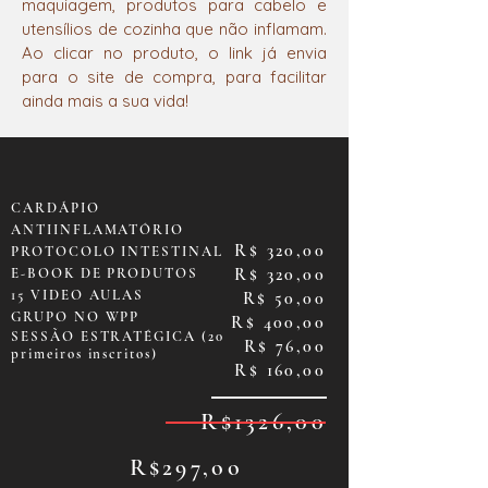
maquiagem, produtos para cabelo e
utensílios de cozinha que não inflamam.
Ao clicar no produto, o link já envia
para o site de compra, para facilitar
ainda mais a sua vida!
CARDÁPIO
ANTIINFLAMATÓRIO
R$ 320,00
PROTOCOLO INTESTINAL
R$ 320,00
E-BOOK DE PRODUTOS
15 VIDEO AULAS
R$ 50,00
GRUPO NO WPP
R$ 400,00
SESSÃO ESTRATÉGICA (20
R$ 76,00
primeiros inscritos)
R$ 160,00
R$1326,00
R$297,oo