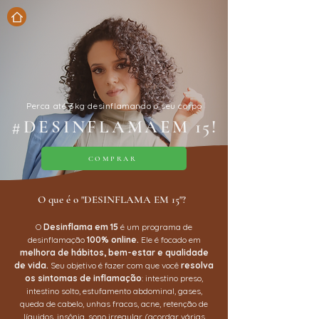
Perca até 3kg desinflamando o seu corpo
#DESINFLAMA
EM 15!
COMPRAR
O que é o "DESINFLAMA EM 15"?
O
Desinflama em 15
é um programa de
desinflamação
100% online.
Ele é focado em
melhora de hábitos, bem-estar e qualidade
de vida.
Seu objetivo é fazer com que você
resolva
os sintomas de inflamação
: intestino preso,
intestino solto, estufamento abdominal, gases,
queda de cabelo, unhas fracas, acne, retenção de
líquidos, insônia, sono irregular (acordar várias